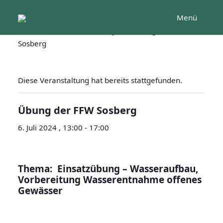
Zum
Menü
Inhalt
Startseite
Veranstaltungen
Übung der FFW
springen
Sosberg
Diese Veranstaltung hat bereits stattgefunden.
Übung der FFW Sosberg
6. Juli 2024 , 13:00
-
17:00
Thema: Einsatzübung – Wasseraufbau,
Vorbereitung Wasserentnahme offenes
Gewässer