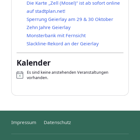
Die Karte „Zell (Mosel)“ ist ab sofort online
auf stadtplan.net!
Sperrung Geierlay am 29 & 30 Oktober
Zehn Jahre Geierlay
Monsterbank mit Fernsicht
Slackline-Rekord an der Geierlay
Kalender
Es sind keine anstehenden Veranstaltungen
H
vorhanden.
i
n
w
e
i
s
Impressum
Datenschutz